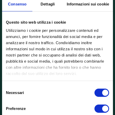
Consenso
Dettagli
Informazioni sui cookie
VACANZE STUDIO
ESPERIENZE
ANNO SCOLASTICO
VACANZE STUDIO
STAGE LINGUISTICI
INDIVIDUALI
Questo sito web utilizza i cookie
ACCADEMICHE
ALL’ESTERO
DI GRUPPO
Utilizziamo i cookie per personalizzare contenuti ed
L’esperienza formativa all’estero su misura per le
Una vacanza per bambini e ragazzi dagli 8 ai 22 anni,
annunci, per fornire funzionalità dei social media e per
Un programma che consente di abbinare lo studio
scuole: corsi qualificati, preparazione alle
all’insegna dell’incontro coi coetanei di altri paesi e
analizzare il nostro traffico. Condividiamo inoltre
Frequentare una High School all’estero: un’esperienza
Vacanze studio all’estero per gruppi: un’estate
delle lingue straniere a esperienze accademiche
certificazioni, progetti personalizzati (CLIL, PCTO…) e
dell’impegno in entusiasmanti attività sportive e
indimenticabile tra studio, divertimento e nuove
di crescita unica tra studio, nuove amicizie e
informazioni sul modo in cui utilizza il nostro sito con i
internazionali di alto livello, per preparasi all’ingresso in
molto altro.
ricreative, per immergersi completamente nel Paese
l’immersione in nuove culture.
amicizie.
nostri partner che si occupano di analisi dei dati web,
università straniere o all’ottenimento di certificazioni
ospitante.
pubblicità e social media, i quali potrebbero combinarle
linguistiche.
con altre informazioni che ha fornito loro o che hanno
raccolto dal suo utilizzo dei loro servizi.
Selezione
Necessari
del
consenso
Preferenze