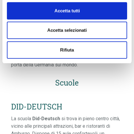
CORSO DI INGLESE PER UNIVERSITARI E
PROFESSIONISTI A AMBURGO, GERMANIA
Accetta tutti
Amburgo è una città tedesca chiamata anche la
“Venezia del Nord”. Infatti, è attraversata da numerosi
Accetta selezionati
canali ed è il terzo porto più grande d’Europa: rimarrai
affascinato nell’osservare come si svolgono
quotidianamente le attività commerciali di questa
Rifiuta
bellissima città portuaria, conosciuta anche come la
porta della Germania sul mondo.
Scuole
DID-DEUTSCH
La scuola
Did-Deutsch
si trova in pieno centro città,
vicino alle principali attrazioni, bar e ristoranti di
Amburgo. Dispone di 15 aule confortevoli, un