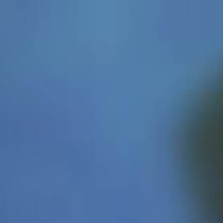
Canada
Gran Bretagna
Danimarca
Finlandia
Australia
Argentina