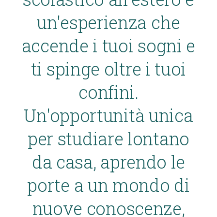
un'esperienza che
accende i tuoi sogni e
ti spinge oltre i tuoi
confini.
Un'opportunità unica
per studiare lontano
da casa, aprendo le
porte a un mondo di
nuove conoscenze,