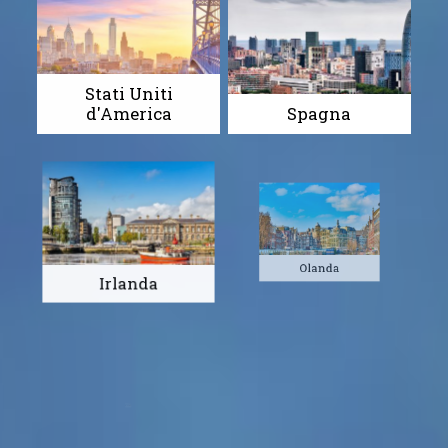
Stati Uniti
d'America
Spagna
Irlanda
Olanda