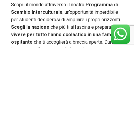
Scopri il mondo attraverso il nostro
Programma di
Scambio Interculturale
, un’opportunità imperdibile
per studenti desiderosi di ampliare i propri orizzonti.
Scegli la nazione
che più ti affascina e preparati a
vivere per tutto l’anno scolastico in una famiglia
ospitante
che ti accoglierà a braccia aperte. Durante
il soggiorno, frequenterai le lezioni presso una
scuola locale, seguendo i corsi disponibili e
immergendoti completamente nella cultura del
Paese. Sarà la scuola a determinare la classe e
l’anno di iscrizione più adatti a te. Tieni presente che
in alcuni paesi esiste un limite al numero di studenti
che possono partecipare, quindi non perdere tempo e
prenota la tua avventura
!
*PROGRAMMA
SPECIAL BASIC
Per rendere la tua esperienza ancora più
straordinaria, alcuni paesi offrono
programmi