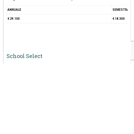
ANNUALE
SEMESTRALE
€ 29.100
€ 18.300
School Select
A partire da:
ANNUALE
€ 27.750