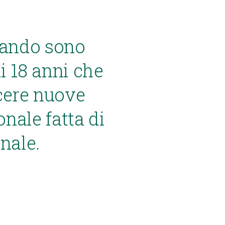
gando sono
ai 18 anni che
cere nuove
onale fatta di
nale.