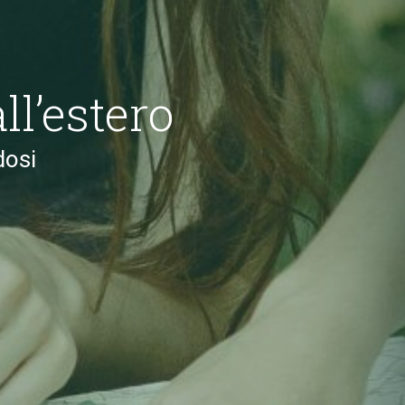
ll’estero
dosi