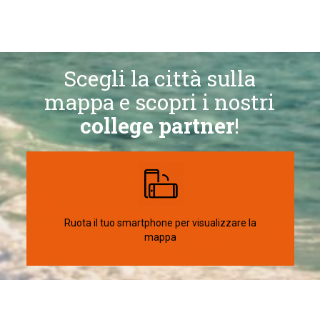
SCEGLI LA TUA DESTINAZIONE
Scegli la città sulla
mappa e scopri i nostri
college partner
!
CITTÀ
1
Cape Town
Scopri di più su:
• CAPE TOWN (Hotel)