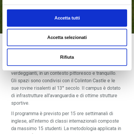
Accetta tutti
Accetta selezionati
Il Merchiston Castle è un tradizionale campus
Rifiuta
inglese, costruito negli anni 30 e situato a meno di 5
km dal centro di Edimburgo. Offre ampi spazi
verdeggianti, in un contesto pittoresco e tranquillo.
Gli spazi sono condivisi con il Colinton Castle e le
sue rovine risalenti al 13° secolo. Il campus è dotato
di infrastrutture all’avanguardia e di ottime strutture
sportive.
Il programma è previsto per 15 ore settimanali di
inglese, all’interno di classi internazionali composte
da massimo 15 studenti. La metodologia applicata in