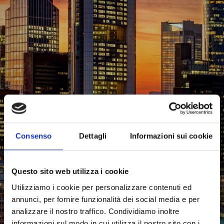
Francoforte
CORSI DI LINGUA ALL'ESTERO PER UNIVERSITARI E
PROFESSIONISTI
Consenso
Dettagli
Informazioni sui cookie
PARTI CON NOI
Questo sito web utilizza i cookie
Utilizziamo i cookie per personalizzare contenuti ed
annunci, per fornire funzionalità dei social media e per
analizzare il nostro traffico. Condividiamo inoltre
informazioni sul modo in cui utilizza il nostro sito con i