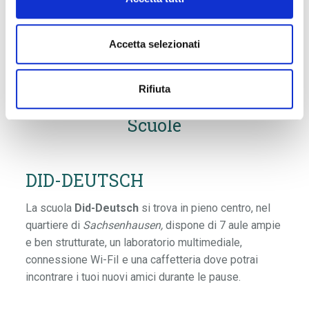
Francoforte è la città più cosmopolita della Germania,
nonostante sia meno popolata rispetto a Monaco e
Accetta selezionati
Berlino. È un importante snodo finanziario, sede della
Banca Centrale Europea, ricca di grattacieli, nonché
centro universitario e culturale.
Rifiuta
Scuole
DID-DEUTSCH
La scuola
Did-Deutsch
si trova in pieno centro, nel
quartiere di
Sachsenhausen,
dispone di 7 aule ampie
e ben strutturate, un laboratorio multimediale,
connessione Wi-FiI e una caffetteria dove potrai
incontrare i tuoi nuovi amici durante le pause.