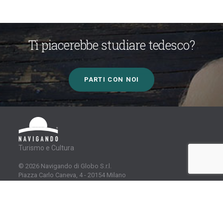
Ti piacerebbe studiare tedesco?
PARTI CON NOI
Turismo e Cultura
© 2026 Navigando di Globo S.r.l.
Piazza Carlo Caneva, 4 - 20154 Milano
Tel.
+39 0280676.1
Email
info@navigando.it
INFO
LINK UTILI