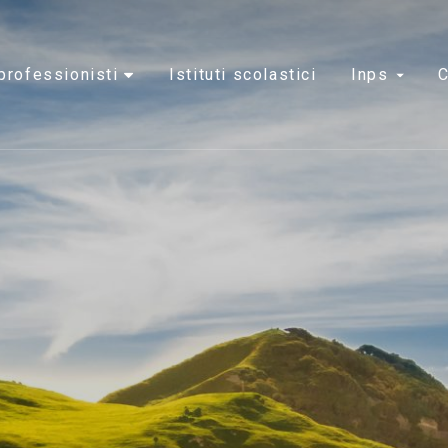
e professionisti
istituti scolastici
inps