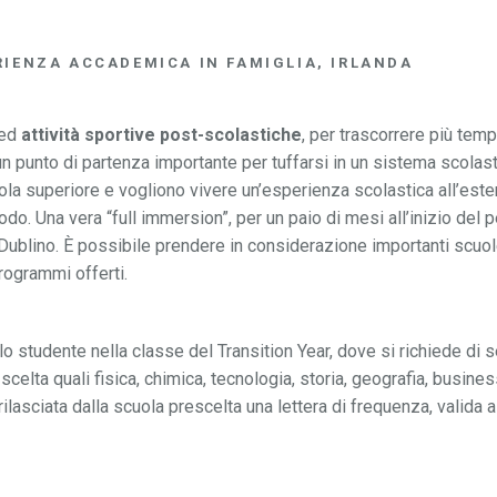
RIENZA ACCADEMICA IN FAMIGLIA, IRLANDA
 ed
attività sportive post-scolastiche
, per trascorrere più tem
 punto di partenza importante per tuffarsi in un sistema scolast
ola superiore e vogliono vivere un’esperienza scolastica all’este
iodo. Una vera “full immersion”, per un paio di mesi all’inizio del
di Dublino. È possibile prendere in considerazione importanti scuo
rogrammi offerti.
o studente nella classe del Transition Year, dove si richiede di s
celta quali fisica, chimica, tecnologia, storia, geografia, busine
ilasciata dalla scuola prescelta una lettera di frequenza, valida al