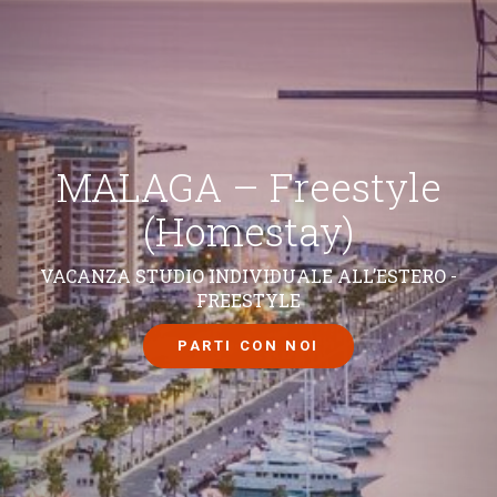
MALAGA – Freestyle
(Homestay)
VACANZA STUDIO INDIVIDUALE ALL’ESTERO -
FREESTYLE
PARTI CON NOI