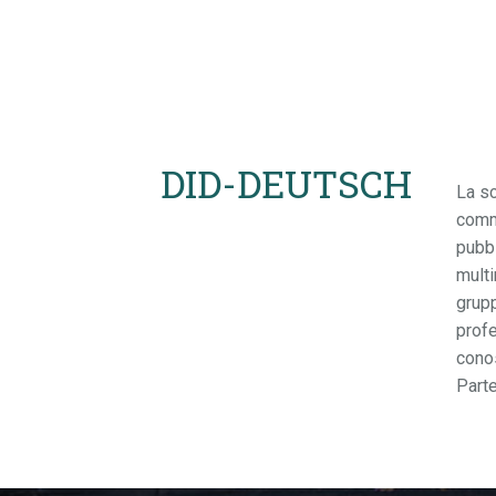
DID-DEUTSCH
La s
comme
pubbl
multi
grupp
profe
conos
Parte