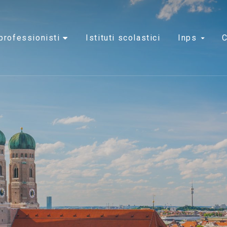
e professionisti
istituti scolastici
inps