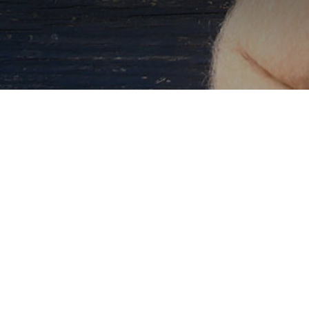
NFO
LINK UTILI
FOLLOW US
out
Cataloghi
Facebook
og
Contatti
Instagram
Q
Collabora
LinkedIn
con noi