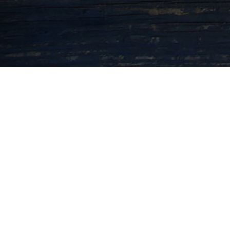
I
Ab
Turismo e Cultura
Bl
© 2026 Navigando di Globo S.r.l.
FA
Piazza Carlo Caneva, 4 - 20154 Milano