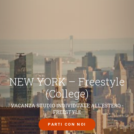
NEW YORK – Freestyle
(College)
VACANZA STUDIO INDIVIDUALE ALL'ESTERO -
FREESTYLE
PARTI CON NOI