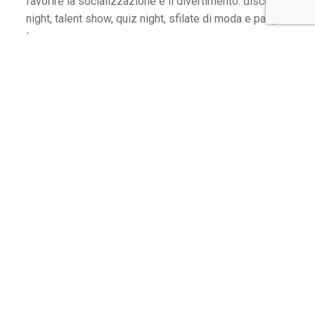
favorire la socializzazione e il divertimento: disco
night, talent show, quiz night, sfilate di moda e party a
tema.
INFORMAZIONI IN PILLOLE
SISTEMAZIONE
Campus, pensione completa, camere singole con bagno
privato in appartamenti da 4–10 posti
ORE DI LEZIONE
20 settimanali
STRUTTURE SPORTIVE
Centri sportivi all’avanguardia
STRUTTURE RICREATIVE
Disco night, talent show, quiz night, sfilate di moda, party a