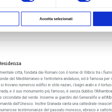
Accetta selezionati
Residenza
entale città, fondata dai Romani con il nome di Illibris tra i fiumi
ponde del Mediterraneo e l’entroterra andaluso, ed è famosa per 
 si trovano numerosi edifici in stile nazari, i bagni arabi e il tor
anada, e il suo monumento più famoso, è senza dubbio l’Alhambra, 
e circondata dal verde. Insieme ai giardini del Generalife e all’Alb
manità dall’Unesco. Inoltre Granada vanta una cattedrale rinascim
 numerose testimonianze del passato moresco, ebraico e cattolico