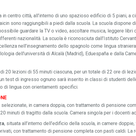
 in centro città, all’interno di uno spazioso edificio di 5 piani, a 
baicin sono raggiungibili a piedi dalla scuola. La scuola dispone di
ossibile guardare la TV o video, ascoltare musica, leggere libri o 
ifferenti nazionalità. La scuola è riconosciuta dall’Istituto Cervant
ccellenza nell’insegnamento dello spagnolo come lingua straniera
filologia dell’università di Alcalà (Madrid), Eduespaña e dalla C
a di 20 lezioni di 55 minuti ciascuna, per un totale di 22 ore di le
 un test di ingresso ognuno sarà inserito in classi di studenti dello
 di lingua con orientamenti specifici.
ONE
e
selezionate, in camera doppia, con trattamento di pensione com
20 minuti di tragitto dalla scuola. Camera singola per i docenti 
za
, situata all’interno dell’edificio della scuola, in camere doppie
 privati, con trattamento di pensione completa con pasti caldi. La 