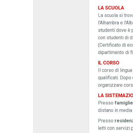
LA SCUOLA
La scuola si trova
l’Alhambra e l’Al
studenti dove è p
con studenti di d
(Certificato di e
dipartimento di 
IL CORSO
Il corso di lingu
qualificati. Dopo
organizzare corso
LA SISTEMAZI
Presso
famigli
distano in media 
Presso
residen
letti con servizi