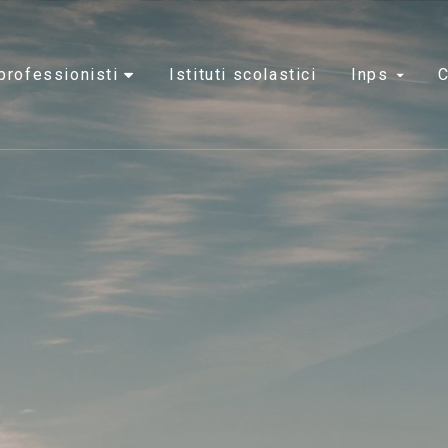
e professionisti
istituti scolastici
inps