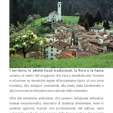
Il
territorio, le attività locali tradizionali, la flora e la fauna
saranno al centro del soggiorno che mira a sensibilizzare, formare
e informare su tematiche legate all’ecosistema tipico di una zona
montana, allo sviluppo sostenibile, alla tutela della biodiversità e
alla conoscenza del patrimonio naturale della Valvestino.
Oltre alle tematiche ambientali, che saranno sviluppate attraverso
itinerari escursionistici, laboratori di didattica ambientale, visite in
aziende agricole, incontri con professionisti del settore, verrà