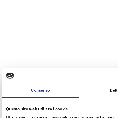
Consenso
Dett
Questo sito web utilizza i cookie
Utilizziamo i cookie per personalizzare contenuti ed annunci, p