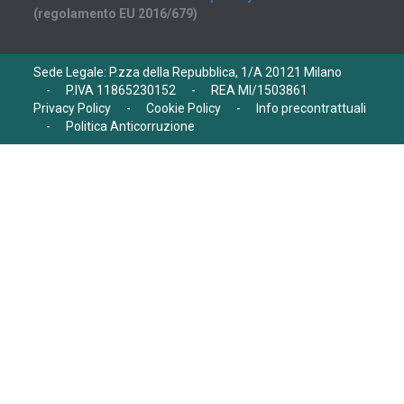
(regolamento EU 2016/679)
Sede Legale: P.zza della Repubblica, 1/A 20121 Milano
-
P.IVA 11865230152
-
REA MI/1503861
Privacy Policy
-
Cookie Policy
-
Info precontrattuali
-
Politica Anticorruzione