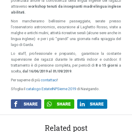
potenziata anche la conoscenza della lingua inglese dei ragazzi
attraverso
workshop tenuti da insegnanti madrelingua inglese
abilitati.
Non mancheranno bellissime passeggiate, serate presso
l’osservatorio astronomico, escursione al Laghetto Rosso, visite a
malghe e antichi mulini, attività ricreative serali (alcune sere anche in
lingua inglese) e per i più “grandi” una giornata nella spiaggia del
lago di Garda.
Lo staff, professionale e preparato, garantisce la costante
supervisione dei ragazzi durante le attività indoor e outdoor. Il
trattamento è di pensione completa, per periodi di
8 o 15 giorni
a
scelta,
dal 16/06/2019 al 01/09/2019
.
Per saperne di più
contattaci
!
Sfoglia il
catalogo EstateINPSieme 2019
di Navigando.
Related post