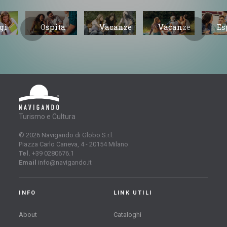
gi
Ospita
Vacanze
Vacanze
Es
io e
uno
studio di
Studio
Ac
ro
studente
gruppo
individuali
al
stero
straniero
all’estero
all’estero
Turismo e Cultura
© 2026 Navigando di Globo S.r.l.
Piazza Carlo Caneva, 4 - 20154 Milano
Tel.
+39 0280676.1
Email
info@navigando.it
INFO
LINK UTILI
About
Cataloghi