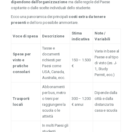
dipendono dall’organizzazione
ma dalle regole del Paese
ospitante o dalle scelte individuali dello studente.
Ecco una panoramica dei principali
costi extra da tenere
presenti
e del loro possibile ammontare.
Stima
Note /
Voce di spesa
Descrizione
indicativa
Variabili
Tasse e
Varia in base al
Spese per
documenti
Paese e al tipo
visto e
richiesti per
150 – 1.500
di visto (es. J-
pratiche
Paesi come
€
1, Study
consolari
USA, Canada,
Permit, ecc.)
Australia, ecc.
Abbonamenti
per bus, metro
Dipende dalla
Trasporti
o treni per
300 – 1.200
città e dalla
locali
raggiungere la
€ annui
distanza tra
scuola o le
casa e scuola
attività
In molti Paesi gli
studenti