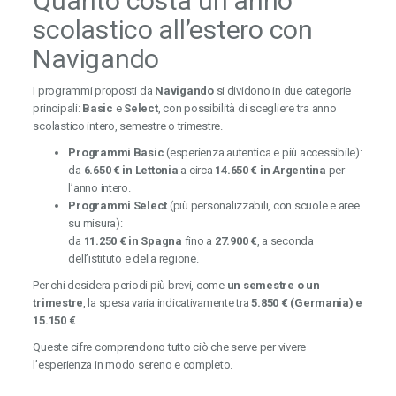
Quanto costa un anno
scolastico all’estero con
Navigando
I programmi proposti da
Navigando
si dividono in due categorie
principali:
Basic
e
Select
, con possibilità di scegliere tra anno
scolastico intero, semestre o trimestre.
Programmi Basic
(esperienza autentica e più accessibile):
da
6.650 € in Lettonia
a circa
14.650 € in Argentina
per
l’anno intero.
Programmi Select
(più personalizzabili, con scuole e aree
su misura):
da
11.250 € in Spagna
fino a
27.900 €
, a seconda
dell’istituto e della regione.
Per chi desidera periodi più brevi, come
un semestre o un
trimestre
, la spesa varia indicativamente tra
5.850 € (Germania) e
15.150 €
.
Queste cifre comprendono tutto ciò che serve per vivere
l’esperienza in modo sereno e completo.