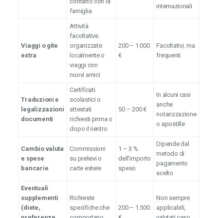
contatto con la
internazionali
famiglia
Attività
facoltative
Viaggi o gite
organizzate
200 – 1.000
Facoltativi, ma
extra
localmente o
€
frequenti
viaggi con
nuovi amici
Certificati
In alcuni casi
Traduzioni e
scolastici o
anche
legalizzazioni
attestati
50 – 200 €
notarizzazione
documenti
richiesti prima o
o apostille
dopo il rientro
Dipende dal
Cambio valuta
Commissioni
1 – 3 %
metodo di
e spese
su prelievi o
dell’importo
pagamento
bancarie
carte estere
speso
scelto
Eventuali
supplementi
Richieste
Non sempre
(diete,
specifiche che
200 – 1.500
applicabili,
preferenze
comportano
€
valutati caso