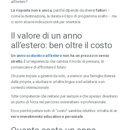
all’estero?
La risposta non è unica
, perché dipende da diversi
fattori
–
come la destinazione, la durata e il tipo di programma scelto – ma
ci sono alcune indicazioni utili per orientarsi.
Il valore di un anno
all’estero: ben oltre il costo
Un
anno scolastico all’estero
non ha un prezzo in senso
stretto
. È un’esperienza che cambia il modo di pensare, di
comunicare e di affrontare il futuro.
Chi parte impara a gestirsi da solo, a vivere in una famiglia diversa
dalla propria, a studiare in un’altra lingua e ad adattarsi a un
contesto internazionale.
Tutte competenze che restano per sempre e che spesso diventano
un punto di forza nel percorso universitario e professionale.
Ecco perché parlare solo di “costo” sarebbe riduttivo: si tratta di un
vero investimento educativo e personale
.