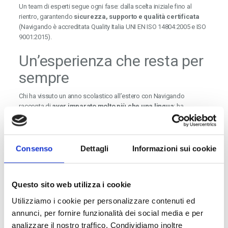
Un team di esperti segue ogni fase: dalla scelta iniziale fino al
rientro, garantendo
sicurezza, supporto e qualità certificata
(Navigando è accreditata Quality Italia UNI EN ISO 14804:2005 e ISO
9001:2015).
Un’esperienza che resta per
sempre
Chi ha vissuto un anno scolastico all’estero con Navigando
racconta di
aver imparato molto più che una lingua
: ha
scoperto un nuovo modo di guardare al mondo, di relazionarsi con
gli altri e di credere in sé stesso.
Il vero valore di un anno all’estero non si misura in euro, ma
Consenso
Dettagli
Informazioni sui cookie
nelle persone che si diventa.
Vuoi capire quanto potrebbe costare il tuo anno all’estero in base
alla destinazione e al programma che hai in mente?
Questo sito web utilizza i cookie
Contatta Navigando
e richiedi un colloquio informativo gratuito:
Utilizziamo i cookie per personalizzare contenuti ed
insieme costruiremo il preventivo più adatto alle tue esigenze e al
annunci, per fornire funzionalità dei social media e per
tuo futuro.
analizzare il nostro traffico. Condividiamo inoltre