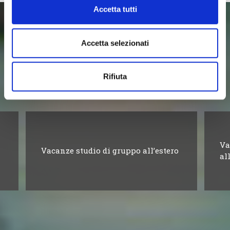
Accetta tutti
Scopri nuove avventure!
Accetta selezionati
Esplora le altre destinazioni di Navigando e scopri quella
più interessante per te!
Rifiuta
Va
Vacanze studio di gruppo all’estero
al