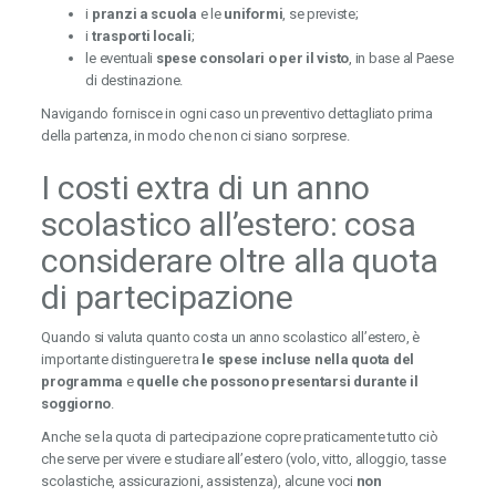
i
pranzi a scuola
e le
uniformi
, se previste;
i
trasporti locali
;
le eventuali
spese consolari o per il visto
, in base al Paese
di destinazione.
Navigando fornisce in ogni caso un preventivo dettagliato prima
della partenza, in modo che non ci siano sorprese.
I costi extra di un anno
scolastico all’estero: cosa
considerare oltre alla quota
di partecipazione
Quando si valuta quanto costa un anno scolastico all’estero, è
importante distinguere tra
le spese incluse nella quota del
programma
e
quelle che possono presentarsi durante il
soggiorno
.
Anche se la quota di partecipazione copre praticamente tutto ciò
che serve per vivere e studiare all’estero (volo, vitto, alloggio, tasse
scolastiche, assicurazioni, assistenza), alcune voci
non