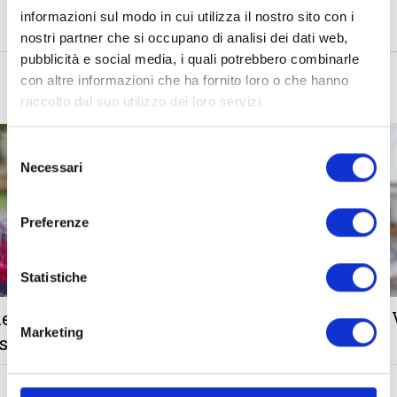
informazioni sul modo in cui utilizza il nostro sito con i
nostri partner che si occupano di analisi dei dati web,
pubblicità e social media, i quali potrebbero combinarle
con altre informazioni che ha fornito loro o che hanno
Related post
raccolto dal suo utilizzo dei loro servizi.
INFORMAZIONI UTILI
Selezione
Necessari
del
consenso
Preferenze
Statistiche
e o
Cosa succede se qualcosa
Marketing
si
non va durante l’anno
all’estero: il ruolo del
coordinatore locale