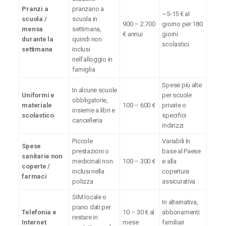
Pranzi a
pranzano a
~5-15 € al
scuola /
scuola in
900 – 2.700
giorno per 180
mensa
settimana,
€ annui
giorni
durante la
quindi non
scolastici
settimana
inclusi
nell’alloggio in
famiglia
Spese più alte
In alcune scuole
Uniformi e
per scuole
obbligatorie,
materiale
100 – 600 €
private o
insieme a libri e
scolastico
specifici
cancelleria
indirizzi
Piccole
Variabili in
Spese
prestazioni o
base al Paese
sanitarie non
medicinali non
100 – 300 €
e alla
coperte /
inclusi nella
copertura
farmaci
polizza
assicurativa
SIM locale o
In alternativa,
piano dati per
Telefonia e
10 – 30 € al
abbonamenti
restare in
Internet
mese
familiari