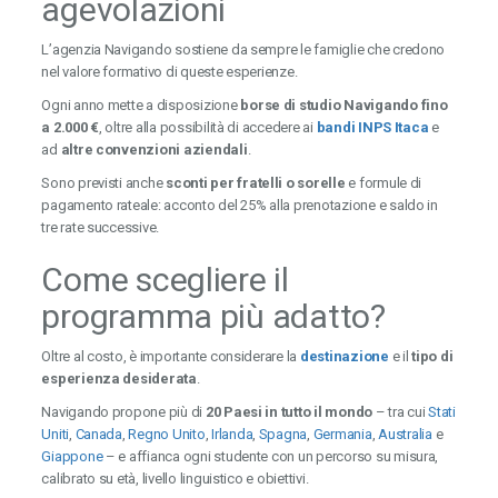
agevolazioni
L’agenzia Navigando sostiene da sempre le famiglie che credono
nel valore formativo di queste esperienze.
Ogni anno mette a disposizione
borse di studio Navigando fino
a 2.000 €
, oltre alla possibilità di accedere ai
bandi INPS Itaca
e
ad
altre convenzioni aziendali
.
Sono previsti anche
sconti per fratelli o sorelle
e formule di
pagamento rateale: acconto del 25% alla prenotazione e saldo in
tre rate successive.
Come scegliere il
programma più adatto?
Oltre al costo, è importante considerare la
destinazione
e il
tipo di
esperienza desiderata
.
Navigando propone più di
20 Paesi in tutto il mondo
– tra cui
Stati
Uniti
,
Canada
,
Regno Unito
,
Irlanda
,
Spagna
,
Germania
,
Australia
e
Giappone
– e affianca ogni studente con un percorso su misura,
calibrato su età, livello linguistico e obiettivi.