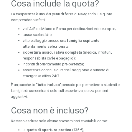
Cosa include la quota?
La trasparenza è uno dei punti di forza di Navigando. Le quote
comprendono infatti:
voli A/R da Milano o Roma per destinazioni extraeuropee;
tasse scolastiche;
vitto e alloggio presso una
famiglia ospitante
attentamente selezionata
;
copertura assicurativa completa
(medica, infortuni,
responsabilità civile e bagaglio);
incontri di orientamento pre-partenza;
assistenza continua durante il soggiorno e numero di
emergenza attivo 24/7.
È un pacchetto
“tutto incluso”
pensato per permettere a studenti e
famiglie di concentrarsi solo sull’esperienza, senza pensieri
aggiuntivi.
Cosa non è incluso?
Restano escluse solo alcune spese minori e variabili, come:
la
quota di apertura pratica
(135 €);