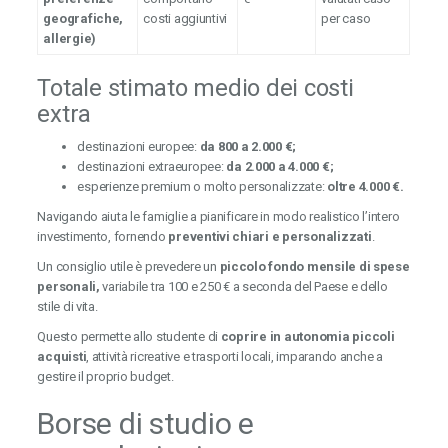
geografiche,
costi aggiuntivi
per caso
allergie)
Totale stimato medio dei costi
extra
destinazioni europee:
da 800 a 2.000 €;
destinazioni extraeuropee:
da 2.000 a 4.000 €;
esperienze premium o molto personalizzate:
oltre 4.000 €.
Navigando aiuta le famiglie a pianificare in modo realistico l’intero
investimento, fornendo
preventivi chiari e personalizzati
.
Un consiglio utile è prevedere un
piccolo fondo mensile di spese
personali,
variabile tra 100 e 250 € a seconda del Paese e dello
stile di vita.
Questo permette allo studente di
coprire in autonomia piccoli
acquisti
, attività ricreative e trasporti locali, imparando anche a
gestire il proprio budget.
Borse di studio e