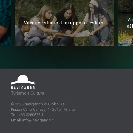
Va
Vacanze studio di gruppo all’estero
al
Turismo e Cultura
© 2026 Navigando di Globo S.r.l.
Piazza Carlo Caneva, 4 - 20154 Milano
Tel.
+39 0280676.1
Email
info@navigando.it