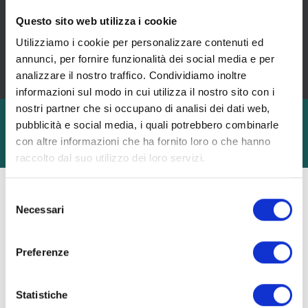
Questo sito web utilizza i cookie
Utilizziamo i cookie per personalizzare contenuti ed
Accetto le
condizioni della privacy
annunci, per fornire funzionalità dei social media e per
(regolamento EU 2016/679)
analizzare il nostro traffico. Condividiamo inoltre
informazioni sul modo in cui utilizza il nostro sito con i
nostri partner che si occupano di analisi dei dati web,
Sede Legale: P.zza della Repubblica, 1/A 20121 Milano
pubblicità e social media, i quali potrebbero combinarle
-
P.IVA 11865230152
-
REA MI/1503861
Privacy Policy
-
Cookie Policy
-
Info precontrattuali
con altre informazioni che ha fornito loro o che hanno
-
Politica Anticorruzione
raccolto dal suo utilizzo dei loro servizi.
Selezione
Necessari
del
consenso
Preferenze
Statistiche