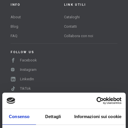
INFO
LINK UTILI
About
Cataloghi
Blog
Contatti
FAQ
Collabora con noi
FOLLOW US
Facebook
Instagram
LinkedIn
TikTok
ISCRIVITI ALLA NEWSLETTER
Resta in contatto con noi e scopri novità, offerte e
curiosità dal mondo delle esperienze interculturali e
Consenso
Dettagli
Informazioni sui cookie
linguistiche