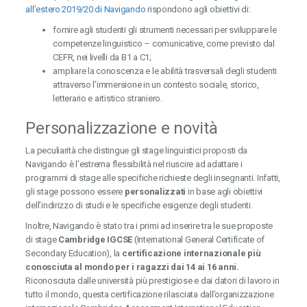
all’estero 2019/20 di Navigando
rispondono agli obiettivi di:
fornire agli studenti gli strumenti necessari per sviluppare le
competenze linguistico – comunicative, come previsto dal
CEFR, nei livelli da B1 a C1;
ampliare la conoscenza e le abilità trasversali degli studenti
attraverso l’immersione in un contesto sociale, storico,
letterario e artistico straniero.
Personalizzazione e novità
La peculiarità che distingue gli stage linguistici proposti da
Navigando è l’estrema flessibilità nel riuscire ad adattare i
programmi di stage alle specifiche richieste degli insegnanti. Infatti,
gli stage possono essere
personalizzati
in base agli obiettivi
dell’indirizzo di studi e le specifiche esigenze degli studenti.
Inoltre, Navigando è stato tra i primi ad inserire tra le sue proposte
di stage
Cambridge IGCSE
(International General Certificate of
Secondary Education), la
certificazione internazionale più
conosciuta al mondo per i ragazzi dai 14 ai 16 anni.
Riconosciuta dalle università più prestigiose e dai datori di lavoro in
tutto il mondo, questa certificazione rilasciata dall’organizzazione