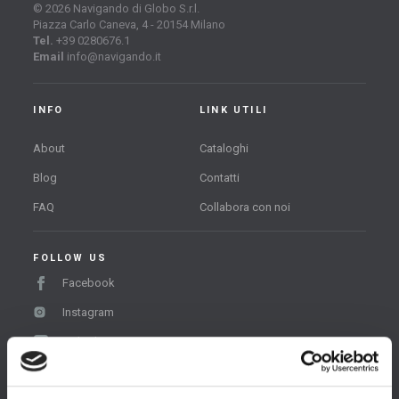
© 2026 Navigando di Globo S.r.l.
Piazza Carlo Caneva, 4 - 20154 Milano
Tel.
+39 0280676.1
Email
info@navigando.it
INFO
LINK UTILI
About
Cataloghi
Blog
Contatti
FAQ
Collabora con noi
FOLLOW US
Facebook
Instagram
LinkedIn
TikTok