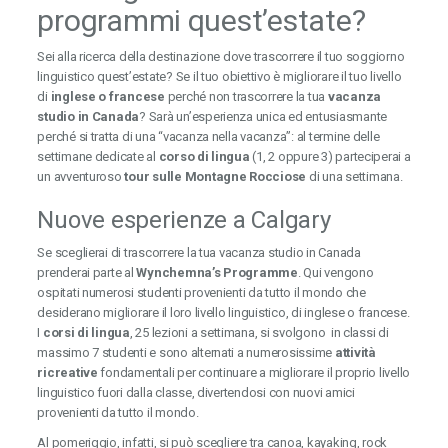
programmi quest’estate?
Sei alla ricerca della destinazione dove trascorrere il tuo soggiorno
linguistico quest’estate? Se il tuo obiettivo è migliorare il tuo livello
di
inglese o francese
perché non trascorrere la tua
vacanza
studio in Canada
? Sarà un’esperienza unica ed entusiasmante
perché si tratta di una “vacanza nella vacanza”: al termine delle
settimane dedicate al
corso di lingua
(1, 2 oppure 3) parteciperai a
un avventuroso
tour sulle Montagne Rocciose
di una settimana.
Nuove esperienze a Calgary
Se sceglierai di trascorrere la tua vacanza studio in Canada
prenderai parte al
Wynchemna’s Programme
. Qui vengono
ospitati numerosi studenti provenienti da tutto il mondo che
desiderano migliorare il loro livello linguistico, di inglese o francese.
I
corsi di lingua
, 25 lezioni a settimana, si svolgono in classi di
massimo 7 studenti e sono alternati a numerosissime
attività
ricreative
fondamentali per continuare a migliorare il proprio livello
linguistico fuori dalla classe, divertendosi con nuovi amici
provenienti da tutto il mondo.
Al pomeriggio, infatti, si può scegliere tra canoa, kayaking, rock