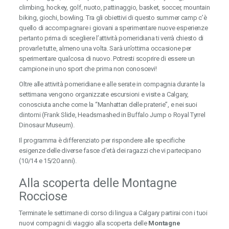
climbing, hockey, golf, nuoto, pattinaggio, basket, soccer, mountain
biking, giochi, bowling. Tra gli obiettivi di questo summer camp c’è
quello di accompagnare i giovani a sperimentare nuove esperienze
pertanto prima di scegliere l’attività pomeridiana ti verrà chiesto di
provarle tutte, almeno una volta. Sarà un’ottima occasione per
sperimentare qualcosa di nuovo. Potresti scoprire di essere un
campione in uno sport che prima non conoscevi!
Oltre alle attività pomeridiane e alle serate in compagnia durante la
settimana vengono organizzate escursioni e visite a Calgary,
conosciuta anche come la “Manhattan delle praterie”, e nei suoi
dintorni (Frank Slide, Headsmashed in Buffalo Jump o Royal Tyrrel
Dinosaur Museum).
Il programma è differenziato per rispondere alle specifiche
esigenze delle diverse fasce d’età dei ragazzi che vi partecipano
(10/14 e 15/20 anni).
Alla scoperta delle Montagne
Rocciose
Terminate le settimane di corso di lingua a Calgary partirai con i tuoi
nuovi compagni di viaggio alla scoperta delle
Montagne