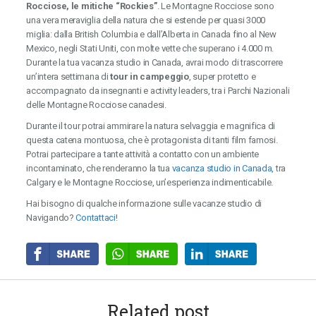
Rocciose, le mitiche “Rockies”
. Le Montagne Rocciose sono
una vera meraviglia della natura che si estende per quasi 3000
miglia: dalla British Columbia e dall’Alberta in Canada fino al New
Mexico, negli Stati Uniti, con molte vette che superano i 4.000 m.
Durante la tua vacanza studio in Canada, avrai modo di trascorrere
un’intera settimana di
tour in campeggio
, super protetto e
accompagnato da insegnanti e activity leaders, tra i Parchi Nazionali
delle Montagne Rocciose canadesi.
Durante il tour potrai ammirare la natura selvaggia e magnifica di
questa catena montuosa, che è protagonista di tanti film famosi.
Potrai partecipare a tante attività a contatto con un ambiente
incontaminato, che renderanno la tua
vacanza studio in Canada
, tra
Calgary e le Montagne Rocciose, un’esperienza indimenticabile.
Hai bisogno di qualche informazione sulle vacanze studio di
Navigando?
Contattaci
!
Related post