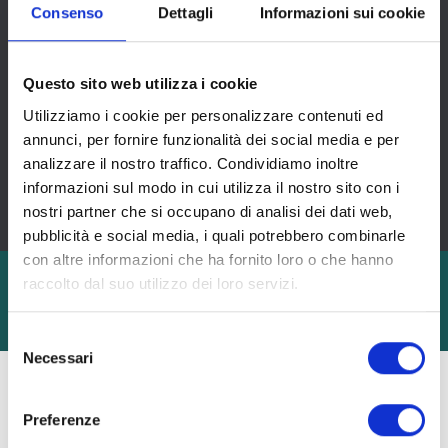
Consenso
Dettagli
Informazioni sui cookie
ISCRIVITI ALLA NEWSLETTER
Resta in contatto con noi e scopri novità, offerte e
curiosità dal mondo delle esperienze interculturali e
linguistiche
Questo sito web utilizza i cookie
Utilizziamo i cookie per personalizzare contenuti ed
annunci, per fornire funzionalità dei social media e per
analizzare il nostro traffico. Condividiamo inoltre
Accetto le
condizioni della privacy
informazioni sul modo in cui utilizza il nostro sito con i
(regolamento EU 2016/679)
nostri partner che si occupano di analisi dei dati web,
pubblicità e social media, i quali potrebbero combinarle
con altre informazioni che ha fornito loro o che hanno
Sede Legale: P.zza della Repubblica, 1/A 20121 Milano
raccolto dal suo utilizzo dei loro servizi.
-
P.IVA 11865230152
-
REA MI/1503861
Privacy Policy
-
Cookie Policy
-
Info precontrattuali
-
Politica Anticorruzione
Selezione
Necessari
del
consenso
Preferenze