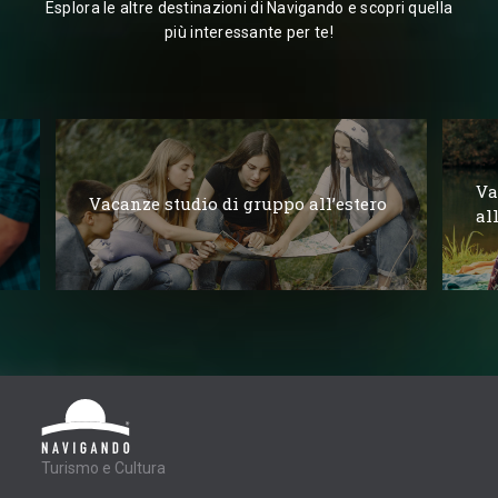
Esplora le altre destinazioni di Navigando e scopri quella
più interessante per te!
Va
Vacanze studio di gruppo all’estero
al
Turismo e Cultura