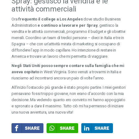
Spray: gestisco la vendita e le
attività commerciali
Ora
frequento il college a Los Angeles
dove studio Business
Administration
e continuo a lavorare per Spray
, gestisco la
vendita e le attività commerciali, programmo il budget e gli obiettivi
mensili. Coordino un team di tredici persone – dieci in Italia e tre in
Spagna – che con un’attività mirata di marketing si occupano di
diffondere l’app in modo capillare. Ho intenzione di restare in
America e trovare un lavoro che mi permetta di viaggiare.
Negli Stati Uniti posso sempre contare sulla famiglia che mi
aveva ospitato
in West Virginia. Sono venuti a trovarmi in Italia e
riusciamo ad incontrarci ancora un paio di volte l’anno.
All’inizio l’ostacolo più grande è stato proprio partire. I miei genitori
pensavano fossi troppo giovane, non erano d’accordo con la mia
decisione. Ma vedendo quanto ero convinto mi hanno appoggiato
e spronato a dare il massimo. Tutto ciò mi ha permesso di iniziare
una nuova avventura, una nuova vita!