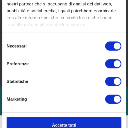
nostri partner che si occupano di analisi dei dati web,
TikTok
pubblicità e social media, i quali potrebbero combinarle
con altre informazioni che ha fornito loro o che hanno
ISCRIVITI ALLA NEWSLETTER
raccolto dal suo utilizzo dei loro servizi.
Resta in contatto con noi e scopri novità, offerte e
curiosità dal mondo delle esperienze interculturali e
linguistiche
Selezione
Necessari
del
consenso
Preferenze
Accetto le
condizioni della privacy
(regolamento EU 2016/679)
Statistiche
Sede Legale: P.zza della Repubblica, 1/A 20121 Milano
-
P.IVA 11865230152
-
REA MI/1503861
Marketing
Privacy Policy
-
Cookie Policy
-
Info precontrattuali
-
Politica Anticorruzione
Accetta tutti