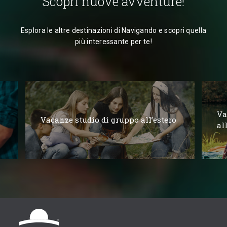
Scopri nuove avventure!
Esplora le altre destinazioni di Navigando e scopri quella
più interessante per te!
Va
Vacanze studio di gruppo all’estero
al