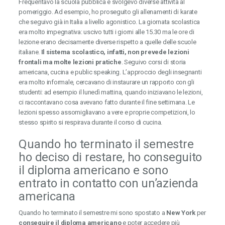
Frequentavo la scuola pubblica e svolgevo diverse attività al
pomeriggio. Ad esempio, ho proseguito gli allenamenti di karate
che seguivo già in Italia a livello agonistico. La giornata scolastica
era molto impegnativa: uscivo tutti i giorni alle 15.30 ma le ore di
lezione erano decisamente diverse rispetto a quelle delle scuole
italiane.
Il sistema scolastico, infatti, non prevede lezioni
frontali ma molte lezioni pratiche
. Seguivo corsi di storia
americana, cucina e public speaking. L’approccio degli insegnanti
era molto informale, cercavano di instaurare un rapporto con gli
studenti: ad esempio il lunedì mattina, quando iniziavano le lezioni,
ci raccontavano cosa avevano fatto durante il fine settimana. Le
lezioni spesso assomigliavano a vere e proprie competizioni, lo
stesso spirito si respirava durante il corso di cucina.
Quando ho terminato il semestre
ho deciso di restare, ho conseguito
il diploma americano e sono
entrato in contatto con un’azienda
americana
Quando ho terminato il semestre mi sono spostato a
New York
per
conseguire il diploma americano
e poter accedere più