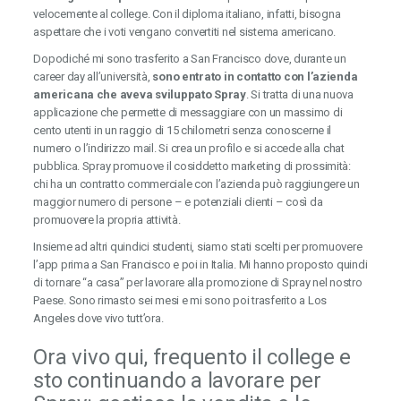
velocemente al college. Con il diploma italiano, infatti, bisogna
aspettare che i voti vengano convertiti nel sistema americano.
Dopodiché mi sono trasferito a San Francisco dove, durante un
career day all’università,
sono entrato in contatto con l’azienda
americana che aveva sviluppato Spray
. Si tratta di una nuova
applicazione che permette di messaggiare con un massimo di
cento utenti in un raggio di 15 chilometri senza conoscerne il
numero o l’indirizzo mail. Si crea un profilo e si accede alla chat
pubblica. Spray promuove il cosiddetto marketing di prossimità:
chi ha un contratto commerciale con l’azienda può raggiungere un
maggior numero di persone – e potenziali clienti – così da
promuovere la propria attività.
Insieme ad altri quindici studenti, siamo stati scelti per promuovere
l’app prima a San Francisco e poi in Italia. Mi hanno proposto quindi
di tornare “a casa” per lavorare alla promozione di Spray nel nostro
Paese. Sono rimasto sei mesi e mi sono poi trasferito a Los
Angeles dove vivo tutt’ora.
Ora vivo qui, frequento il college e
sto continuando a lavorare per