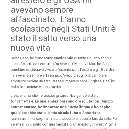
all’estero e gli USA mi
avevano sempre
affascinato. L’anno
scolastico negli Stati Uniti è
stato il salto verso una
nuova vita
Sono Carlo, ho conosciuto
Navigando
durante il quarto anno al
Liceo Scientifico Leonardo Da Vinci di Civitanova Marche. Sin da
bambino desideravo vivere un’esperienza all’estero e gli
Stati Uniti
mi avevano sempre affascinato. Avevo bisogno di cambiare
ambiente, vedere un altro Paese e imparare bene l’inglese. Così ho
colto l’occasione e sono partito.
L’esperienza che ho vissuto grazie a Navigando è stata
fondamentale.
Le mie ambizioni sono cresciute
con il tempo,
sono maturato
,
ho imparato una nuova lingua e ho capito
quale sarebbe stata la mia strada futura
. Sono riuscito a
realizzare i miei sogni e mi sono accorto di poterlo fare da solo. Per
sei mesi ho vissuto con una famiglia di Charleston, in West Virginia.