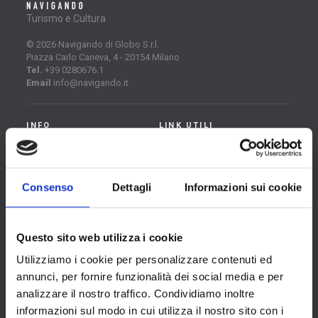
Turismo e Cultura
© 2026 Navigando di Globo S.r.l.
Piazza Carlo Caneva, 4 - 20154 Milano
Tel.
+39 0280676.1
Email
info@navigando.it
INFO
LINK UTILI
About
Cataloghi
Blog
Contatti
Consenso
Dettagli
Informazioni sui cookie
FAQ
Collabora con noi
Questo sito web utilizza i cookie
FOLLOW US
Utilizziamo i cookie per personalizzare contenuti ed
Facebook
annunci, per fornire funzionalità dei social media e per
Instagram
analizzare il nostro traffico. Condividiamo inoltre
LinkedIn
informazioni sul modo in cui utilizza il nostro sito con i