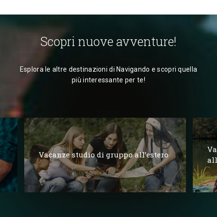
Scopri nuove avventure!
Esplora le altre destinazioni di Navigando e scopri quella
più interessante per te!
Va
Vacanze studio di gruppo all’estero
al