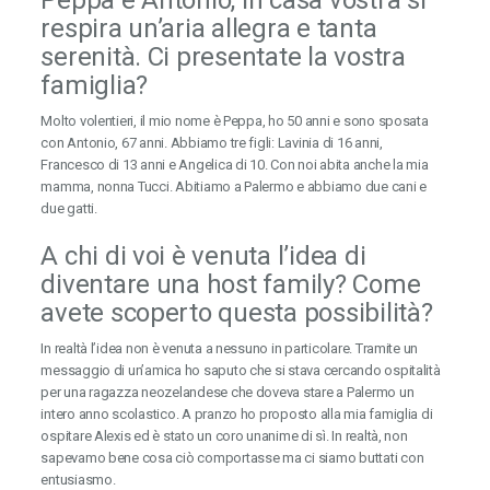
respira un’aria allegra e tanta
serenità. Ci presentate la vostra
famiglia?
Molto volentieri, il mio nome è Peppa, ho 50 anni e sono sposata
con Antonio, 67 anni. Abbiamo tre figli: Lavinia di 16 anni,
Francesco di 13 anni e Angelica di 10. Con noi abita anche la mia
mamma, nonna Tucci. Abitiamo a Palermo e abbiamo due cani e
due gatti.
A chi di voi è venuta l’idea di
diventare una host family? Come
avete scoperto questa possibilità?
In realtà l’idea non è venuta a nessuno in particolare. Tramite un
messaggio di un’amica ho saputo che si stava cercando ospitalità
per una ragazza neozelandese che doveva stare a Palermo un
intero anno scolastico. A pranzo ho proposto alla mia famiglia di
ospitare Alexis ed è stato un coro unanime di sì. In realtà, non
sapevamo bene cosa ciò comportasse ma ci siamo buttati con
entusiasmo.