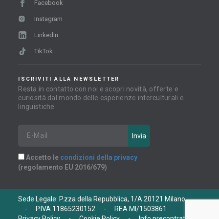
Facebook
Instagram
LinkedIn
TikTok
ISCRIVITI ALLA NEWSLETTER
Resta in contatto con noi e scopri novità, offerte e
curiosità dal mondo delle esperienze interculturali e
linguistiche
Accetto le
condizioni della privacy
(regolamento EU 2016/679)
Sede Legale: P.zza della Repubblica, 1/A 20121 Milano
-
P.IVA 11865230152
-
REA MI/1503861
Privacy Policy
-
Cookie Policy
-
Info precontrattuali