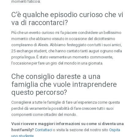
momenti faticosi.
C’è qualche episodio curioso che vi
va di raccontarci?
Più che un evento curioso mi fa piacere condividere un bellissimo
momento che abbiamo vissuto in occasione del diciottesimo
compleanno di Alexis. Abbiamo festeggiato con tutti i suoi amici,
25 exchange student, che hanno cantato tanti auguri ognuno nella
propria lingua. È stato veramente un momento commovente,
l’occasione per fare un giro del mondo in una giornata.
Che consiglio dareste a una
famiglia che vuole intraprendere
questo percorso?
Consiglierei a tutte le famiglie di fare un’esperienza come questa
perché dà veramente la possibilità di fare crescere tutti i suoi
componenti come cittadini del mondo.
Vuoi ricevere maggiori informazioni su come si diventa una
host family?
Contattaci
o visita la sezione del nostro sito
Ospita
uno studente
.