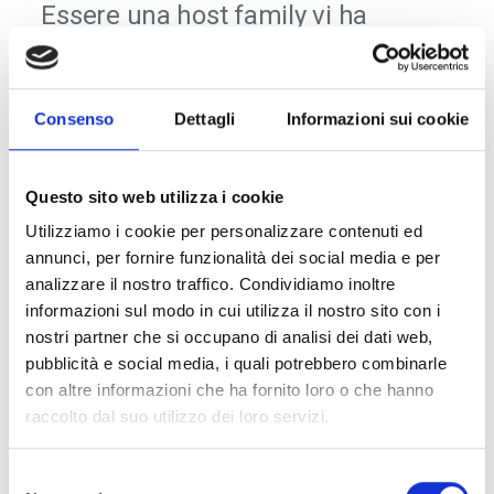
Essere una host family vi ha
arricchito?
Essere un host family ti arricchisce, perché ti insegna ad
aprirti al mondo
, ad accettare di modificarti, perché un’altra
Consenso
Dettagli
Informazioni sui cookie
persona trovi spazio nella tua vita. Ovviamente in un tempo lungo,
come un anno, ci sono momenti di difficoltà o insofferenza, ma
questa esperienza ti insegna a mediare, a comprendere l’altro, a
rispettarlo nelle sue differenze.
Questo sito web utilizza i cookie
Utilizziamo i cookie per personalizzare contenuti ed
Che cosa avete scoperto della
annunci, per fornire funzionalità dei social media e per
vostra realtà attraverso gli occhi di
analizzare il nostro traffico. Condividiamo inoltre
Alexis?
informazioni sul modo in cui utilizza il nostro sito con i
Attraverso l’esperienza di Alexis abbiamo capito come
nostri partner che si occupano di analisi dei dati web,
alcuni aspetti fondanti delle nostre famiglie non siano
pubblicità e social media, i quali potrebbero combinarle
scontati e uguali nel resto del mondo
. Anche il nostro modo di
con altre informazioni che ha fornito loro o che hanno
essere genitori è stato in qualche modo messo in discussione dal
raccolto dal suo utilizzo dei loro servizi.
confronto con un mondo così diverso come la Nuova Zelanda. Ad
esempio abbiamo scoperto che da loro i ragazzi vengono trattati
come piccoli adulti e che viene loro lasciata una possibilità di scelta
Selezione
per noi inconcepibile.