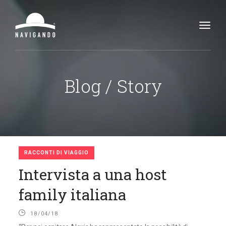
Toggl
navig
Blog / Story
RACCONTI DI VIAGGIO
Intervista a una host
family italiana
18/04/18