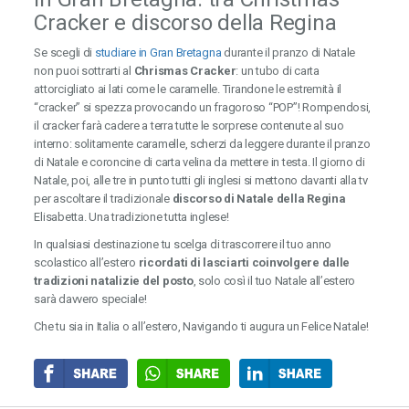
Cracker e discorso della Regina
Se scegli di
studiare in Gran Bretagna
durante il pranzo di Natale
non puoi sottrarti al
Chrismas Cracker
: un tubo di carta
attorcigliato ai lati come le caramelle. Tirandone le estremità il
“cracker” si spezza provocando un fragoroso “POP”! Rompendosi,
il cracker farà cadere a terra tutte le sorprese contenute al suo
interno: solitamente caramelle, scherzi da leggere durante il pranzo
di Natale e coroncine di carta velina da mettere in testa. Il giorno di
Natale, poi, alle tre in punto tutti gli inglesi si mettono davanti alla tv
per ascoltare il tradizionale
discorso di Natale della Regina
Elisabetta. Una tradizione tutta inglese!
In qualsiasi destinazione tu scelga di trascorrere il tuo anno
scolastico all’estero
ricordati di lasciarti coinvolgere dalle
tradizioni natalizie del posto
, solo così il tuo Natale all’estero
sarà davvero speciale!
Che tu sia in Italia o all’estero, Navigando ti augura un Felice Natale!