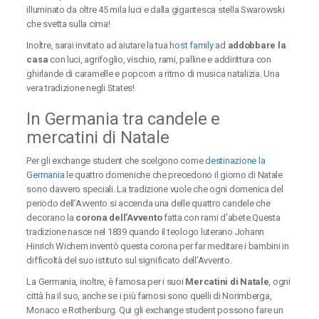
illuminato da oltre 45 mila luci e dalla gigantesca stella Swarowski
che svetta sulla cima!
Inoltre, sarai invitato ad aiutare la tua
host family
ad
addobbare la
casa
con luci, agrifoglio, vischio, rami, palline e addirittura con
ghirlande di caramelle e popcorn a ritmo di musica natalizia. Una
vera tradizione negli States!
In Germania tra candele e
mercatini di Natale
Per gli exchange student che scelgono come
destinazione la
Germania
le quattro domeniche che precedono il giorno di Natale
sono davvero speciali. La tradizione vuole che ogni domenica del
periodo dell’Avvento si accenda una delle quattro candele che
decorano la
corona dell’Avvento
fatta con rami d’abete.Questa
tradizione nasce nel 1839 quando il teologo luterano Johann
Hinrich Wichern inventò questa corona per far meditare i bambini in
difficoltà del suo istituto sul significato dell’Avvento.
La Germania, inoltre, è famosa per i suoi
Mercatini di Natale
, ogni
città ha il suo, anche se i più famosi sono quelli di Norimberga,
Monaco e Rothenburg. Qui gli exchange student possono fare un