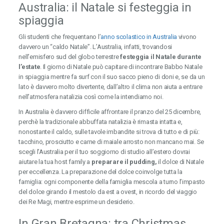
Australia: il Natale si festeggia in
spiaggia
Gli studenti che frequentano l’
anno scolastico in Australia
vivono
davvero un “caldo Natale”. L’Australia, infatti, trovandosi
nell’emisfero sud del globo terrestre
festeggia il Natale durante
l’estate
. Il giorno di Natale può capitare di incontrare Babbo Natale
in spiaggia mentre fa surf con il suo sacco pieno di doni e, se da un
lato è davvero molto divertente, dall’altro il clima non aiuta a entrare
nell’atmosfera natalizia così come la intendiamo noi.
In Australia è davvero difficile affrontare il pranzo del 25 dicembre,
perchè la tradizionale abbuffata natalizia è rimasta intatta e,
nonostante il caldo, sulle tavole imbandite si trova di tutto e di più:
tacchino, prosciutto e carne di maiale arrosto non mancano mai. Se
scegli l’Australia per il tuo soggiorno di studio all’estero dovrai
aiutare la tua host family a
preparare il pudding,
il dolce di Natale
per eccellenza. La preparazione del dolce coinvolge tutta la
famiglia: ogni componente della famiglia mescola a turno l’impasto
del dolce girando il mestolo da est a ovest, in ricordo del viaggio
dei Re Magi, mentre esprime un desiderio.
In Gran Bretagna: tra Christmas