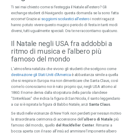
Ti sei mai chiesto come si festeggia il Natale all’estero? Gli
exchange student di Navigando questa domanda se la sono fatta
eccome! Grazie ai
soggiorni scolastici all’estero
i nostri ragazzi
hanno potuto vivere questo magico periodo di festa in tanti modi
diversi, tutti ugualmente speciali. Ora te ne raccontiamo qualcuno.
Il Natale negli USA fra addobbi a
ritmo di musica e l’albero più
famoso del mondo
L’atmosfera natalizia che vivono gli studenti che scelgono come
destinazione gli Stati Uniti d’America
è abbastanza simile a quella
che si respira in Europa ma non dimenticare che Santa Claus, così
come lo conosciamo noi è nato proprio qui, negli USA attorno al
1860. Il nome deriva dalla storpiatura della parola olandese
“Sinterklaas” che indica la figura di San Nicola, il santo leggendario
a cui si è ispirata la figura di Babbo Natale, anzi
Santa Claus
.
Se studi nelle vicinanze di New York non perderti per nessun motivo
la straordinaria cerimonia di accensione dell’
albero di Natale
più
famoso del mondo, quello
del Rockfeller Center
. Rimarrai a
bocca aperta con il naso all’insù ad ammirare l’imponente albero