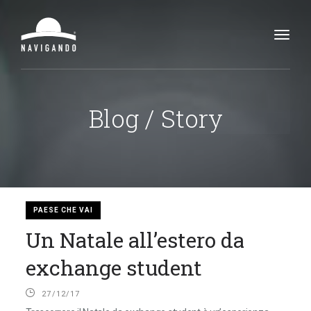
Toggl
navig
Blog / Story
PAESE CHE VAI
Un Natale all’estero da
exchange student
27/12/17