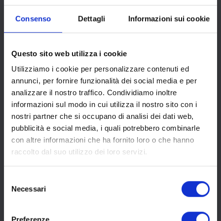
Turismo e Cultura
Consenso
Dettagli
Informazioni sui cookie
© 2026 Navigando di Globo S.r.l.
Piazza Carlo Caneva, 4 - 20154 Milano
Tel.
+39 0280676.1
Questo sito web utilizza i cookie
Email
info@navigando.it
Utilizziamo i cookie per personalizzare contenuti ed
annunci, per fornire funzionalità dei social media e per
INFO
LINK UTILI
analizzare il nostro traffico. Condividiamo inoltre
informazioni sul modo in cui utilizza il nostro sito con i
About
Cataloghi
nostri partner che si occupano di analisi dei dati web,
Blog
Contatti
pubblicità e social media, i quali potrebbero combinarle
FAQ
Collabora con noi
con altre informazioni che ha fornito loro o che hanno
raccolto dal suo utilizzo dei loro servizi.
FOLLOW US
Selezione
Facebook
Necessari
del
Instagram
consenso
LinkedIn
Preferenze