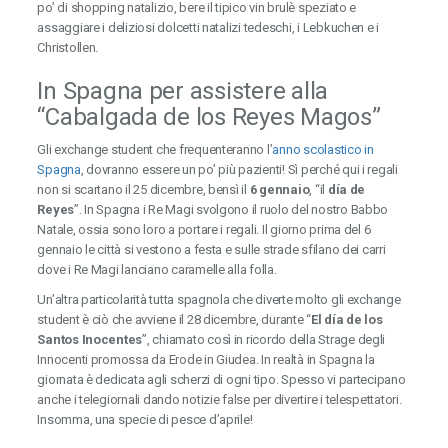
po’ di shopping natalizio, bere il tipico vin brulè speziato e
assaggiare i deliziosi dolcetti natalizi tedeschi, i Lebkuchen e i
Christollen.
In Spagna per assistere alla
“Cabalgada de los Reyes Magos”
Gli exchange student che frequenteranno l’
anno scolastico in
Spagna
, dovranno essere un po’ più pazienti! Sì perché qui i regali
non si scartano il 25 dicembre, bensì il
6 gennaio
, “il
día de
Reyes
”. In Spagna i Re Magi svolgono il ruolo del nostro Babbo
Natale, ossia sono loro a portare i regali. Il giorno prima del 6
gennaio le città si vestono a festa e sulle strade sfilano dei carri
dove i Re Magi lanciano caramelle alla folla.
Un’altra particolarità tutta spagnola che diverte molto gli exchange
student è ciò che avviene il 28 dicembre, durante “
El día de los
Santos Inocentes
”, chiamato così in ricordo della Strage degli
Innocenti promossa da Erode in Giudea. In realtà in Spagna la
giornata è dedicata agli scherzi di ogni tipo. Spesso vi partecipano
anche i telegiornali dando notizie false per divertire i telespettatori.
Insomma, una specie di pesce d’aprile!