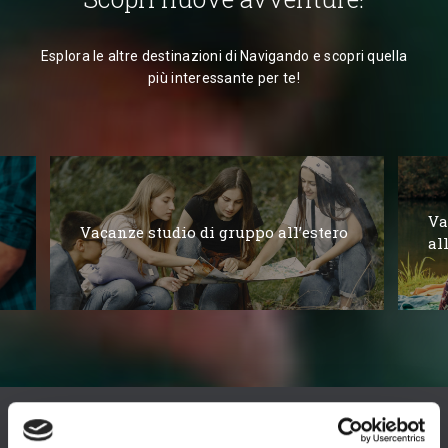
Esplora le altre destinazioni di Navigando e scopri quella
più interessante per te!
Va
Vacanze studio di gruppo all’estero
al